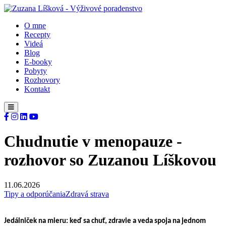
O mne
Recepty
Videá
Blog
E-booky
Pobyty
Rozhovory
Kontakt
Chudnutie v menopauze -
rozhovor so Zuzanou Líškovou
11.06.2026
Tipy a odporúčania
Zdravá strava
Jedálniček na mieru: keď sa chuť, zdravie a veda spoja na jednom