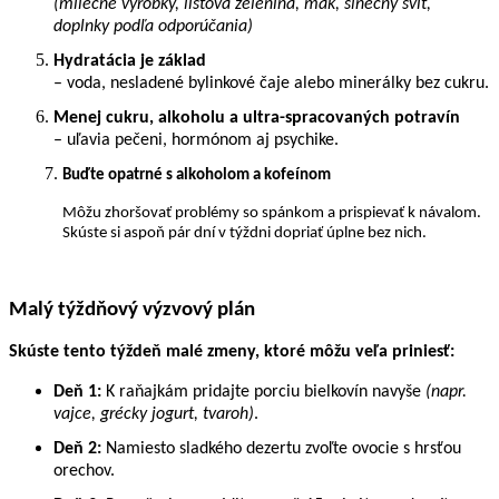
(mliečne výrobky, listová zelenina, mak, slnečný svit,
doplnky podľa odporúčania)
Hydratácia je základ
– voda, nesladené bylinkové čaje alebo minerálky bez cukru.
Menej cukru, alkoholu a ultra-spracovaných potravín
– uľavia pečeni, hormónom aj psychike.
Buďte opatrné s alkoholom a kofeínom
Môžu zhoršovať problémy so spánkom a prispievať k návalom.
Skúste si aspoň pár dní v týždni dopriať úplne bez nich.
Malý týždňový výzvový plán
Skúste tento týždeň malé zmeny, ktoré môžu veľa priniesť:
Deň 1:
K raňajkám pridajte porciu bielkovín navyše
(napr.
vajce, grécky jogurt, tvaroh)
.
Deň 2:
Namiesto sladkého dezertu zvoľte ovocie s hrsťou
orechov.