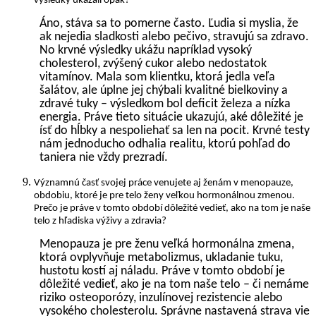
výsledky ukázali opak?
Áno, stáva sa to pomerne často. Ľudia si myslia, že
ak nejedia sladkosti alebo pečivo, stravujú sa zdravo.
No krvné výsledky ukážu napríklad vysoký
cholesterol, zvýšený cukor alebo nedostatok
vitamínov. Mala som klientku, ktorá jedla veľa
šalátov, ale úplne jej chýbali kvalitné bielkoviny a
zdravé tuky – výsledkom bol deficit železa a nízka
energia. Práve tieto situácie ukazujú, aké dôležité je
ísť do hĺbky a nespoliehať sa len na pocit. Krvné testy
nám jednoducho odhalia realitu, ktorú pohľad do
taniera nie vždy prezradí.
Významnú časť svojej práce venujete aj ženám v menopauze,
obdobiu, ktoré je pre telo ženy veľkou hormonálnou zmenou.
Prečo je práve v tomto období dôležité vedieť, ako na tom je naše
telo z hľadiska výživy a zdravia?
Menopauza je pre ženu veľká hormonálna zmena,
ktorá ovplyvňuje metabolizmus, ukladanie tuku,
hustotu kostí aj náladu. Práve v tomto období je
dôležité vedieť, ako je na tom naše telo – či nemáme
riziko osteoporózy, inzulínovej rezistencie alebo
vysokého cholesterolu. Správne nastavená strava vie