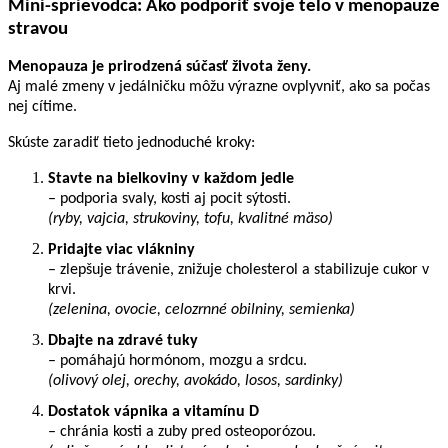
Mini-sprievodca: Ako podporiť svoje telo v menopauze
stravou
Menopauza je prirodzená súčasť života ženy.
Aj malé zmeny v jedálničku môžu výrazne ovplyvniť, ako sa počas
nej cítime.
Skúste zaradiť tieto jednoduché kroky:
Stavte na bielkoviny v každom jedle
– podporia svaly, kosti aj pocit sýtosti.
(ryby, vajcia, strukoviny, tofu, kvalitné mäso)
Pridajte viac vlákniny
– zlepšuje trávenie, znižuje cholesterol a stabilizuje cukor v
krvi.
(zelenina, ovocie, celozrnné obilniny, semienka)
Dbajte na zdravé tuky
– pomáhajú hormónom, mozgu a srdcu.
(olivový olej, orechy, avokádo, losos, sardinky)
Dostatok vápnika a vitamínu D
– chránia kosti a zuby pred osteoporózou.