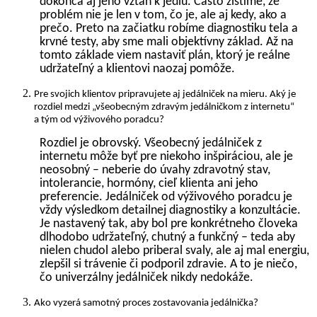
dokonca aj jeho vzťah k jedlu. Často zistíme, že
problém nie je len v tom, čo je, ale aj kedy, ako a
prečo. Preto na začiatku robíme diagnostiku tela a
krvné testy, aby sme mali objektívny základ. Až na
tomto základe viem nastaviť plán, ktorý je reálne
udržateľný a klientovi naozaj pomôže.
Pre svojich klientov pripravujete aj jedálniček na mieru. Aký je
rozdiel medzi „všeobecným zdravým jedálničkom z internetu“
a tým od výživového poradcu?
Rozdiel je obrovský. Všeobecný jedálniček z
internetu môže byť pre niekoho inšpiráciou, ale je
neosobný – neberie do úvahy zdravotný stav,
intolerancie, hormóny, cieľ klienta ani jeho
preferencie. Jedálniček od výživového poradcu je
vždy výsledkom detailnej diagnostiky a konzultácie.
Je nastavený tak, aby bol pre konkrétneho človeka
dlhodobo udržateľný, chutný a funkčný – teda aby
nielen chudol alebo priberal svaly, ale aj mal energiu,
zlepšil si trávenie či podporil zdravie. A to je niečo,
čo univerzálny jedálniček nikdy nedokáže.
Ako vyzerá samotný proces zostavovania jedálnička?