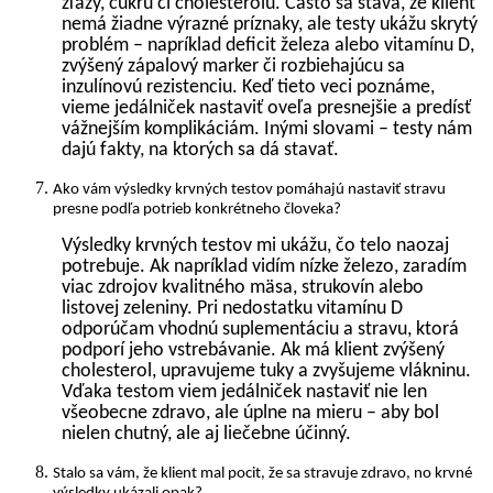
žľazy, cukru či cholesterolu. Často sa stáva, že klient
nemá žiadne výrazné príznaky, ale testy ukážu skrytý
problém – napríklad deficit železa alebo vitamínu D,
zvýšený zápalový marker či rozbiehajúcu sa
inzulínovú rezistenciu. Keď tieto veci poznáme,
vieme jedálniček nastaviť oveľa presnejšie a predísť
vážnejším komplikáciám. Inými slovami – testy nám
dajú fakty, na ktorých sa dá stavať.
Ako vám výsledky krvných testov pomáhajú nastaviť stravu
presne podľa potrieb konkrétneho človeka?
Výsledky krvných testov mi ukážu, čo telo naozaj
potrebuje. Ak napríklad vidím nízke železo, zaradím
viac zdrojov kvalitného mäsa, strukovín alebo
listovej zeleniny. Pri nedostatku vitamínu D
odporúčam vhodnú suplementáciu a stravu, ktorá
podporí jeho vstrebávanie. Ak má klient zvýšený
cholesterol, upravujeme tuky a zvyšujeme vlákninu.
Vďaka testom viem jedálniček nastaviť nie len
všeobecne zdravo, ale úplne na mieru – aby bol
nielen chutný, ale aj liečebne účinný.
Stalo sa vám, že klient mal pocit, že sa stravuje zdravo, no krvné