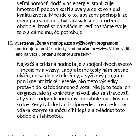
veľmi pomôcť: dodá viac energie, stabilizuje
hmotnosť, podporí kosti a svaly a celkovo zlepší
kvalitu života. Mne ide o to, aby ženy pochopili, že
menopauza nemusí byť strašiak, ale prirodzené
obdobie, ktoré sa dá zvládnuť, keď poznáme svoje
telo a dáme mu, čo potrebuje.
Vyšetrenie
„Žena v menopauze s výživovým programom“
kombinuje laboratórne testy s odporúčaním výživy. V čom vidíte
jeho najväčšiu pridanú hodnotu pre ženy?
Najväčšia pridaná hodnota je v spojení dvoch svetov
– medicíny a výživy. Laboratórne testy nám presne
ukážu, čo sa deje v tele ženy, a výživový program
ponúkne praktické riešenie, ako tieto výsledky
pretaviť do každodenného života. Nie je to teda len
diagnóza, ale aj konkrétny návod, ako sa stravovať,
aby sme podporili hormóny, metabolizmus, kosti či
srdce. Ženy tak dostanú odpovede aj reálne kroky,
vďaka ktorým sa môžu cítiť lepšie a zvládnuť toto
obdobie s ľahkosťou.“