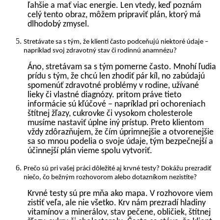
ľahšie a mať viac energie. Len vtedy, keď poznám
celý tento obraz, môžem pripraviť plán, ktorý má
dlhodobý zmysel.
Stretávate sa s tým, že klienti často podceňujú niektoré údaje –
napríklad svoj zdravotný stav či rodinnú anamnézu?
Áno, stretávam sa s tým pomerne často. Mnohí ľudia
prídu s tým, že chcú len zhodiť pár kíl, no zabúdajú
spomenúť zdravotné problémy v rodine, užívané
lieky či vlastné diagnózy. pritom práve tieto
informácie sú kľúčové – napríklad pri ochoreniach
štítnej žľazy, cukrovke či vysokom cholesterole
musíme nastaviť úplne iný prístup. Preto klientom
vždy zdôrazňujem, že čím úprimnejšie a otvorenejšie
sa so mnou podelia o svoje údaje, tým bezpečnejší a
účinnejší plán vieme spolu vytvoriť.
Prečo sú pri vašej práci dôležité aj krvné testy? Dokážu prezradiť
niečo, čo bežným rozhovorom alebo dotazníkom nezistíte?
Krvné testy sú pre mňa ako mapa. V rozhovore viem
zistiť veľa, ale nie všetko. Krv nám prezradí hladiny
vitamínov a minerálov, stav pečene, obličiek, štítnej