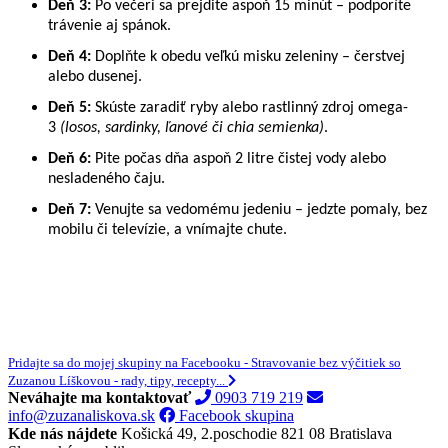
Deň 3:
Po večeri sa prejdite aspoň 15 minút – podporíte
trávenie aj spánok.
Deň 4:
Doplňte k obedu veľkú misku zeleniny – čerstvej
alebo dusenej.
Deň 5:
Skúste zaradiť ryby alebo rastlinný zdroj omega-
3
(losos, sardinky, ľanové či chia semienka)
.
Deň 6:
Pite počas dňa aspoň 2 litre čistej vody alebo
nesladeného čaju.
Deň 7:
Venujte sa vedomému jedeniu – jedzte pomaly, bez
mobilu či televízie, a vnímajte chute.
Pridajte sa do mojej skupiny na Facebooku - Stravovanie bez výčitiek so
Zuzanou Líškovou - rady, tipy, recepty...
Neváhajte ma kontaktovať
0903 719 219
info@zuzanaliskova.sk
Facebook skupina
Kde nás nájdete
Košická 49, 2.poschodie
821 08 Bratislava