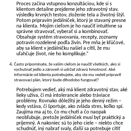
Proces začína vstupnou konzultáciou, kde si s
klientom detailne prejdeme jeho zdravotný stav,
výsledky krvných testov, zloženie tela a životný štýl.
Potom pripravím jedálniček, ktorý je stavaný presne
na klienta. Mojim cieľom je ho naučiť intuitívne sa
správne stravovať, vyberať si a kombinovať.
Obsahuje systém stravovania, recepty, zoznamy
potravín rozdelené podľa živín. Pre mňa je kľúčové,
aby sa klient v jedálničku našiel a cítil, že mu
uľahčuje život, nie ho komplikuje.“
Často pripomínate, že vaším cieľom je naučiť všetkých, ako si
vychutnať jedlo a zároveň si udržať zdravú hmotnosť. Aké
informácie od klienta potrebujete, aby ste mu vedeli pripraviť
stravovací plán, ktorý bude dlhodobo fungovať?
Potrebujem vedieť, aký má klient zdravotný stav, aké
lieky užíva, či má intolerancie alebo tráviace
problémy. Rovnako dôležitý je jeho denný režim –
kedy vstáva, či športuje, ako zvláda stres, koľko spí.
Zaujíma ma aj to, čo mu chutí a čo naopak
neobľubuje, pretože jedálniček musí byť praktický a
príjemný. A nakoniec sú to jeho ciele – niekto chce
schudnúť, iný nabrať svaly, ďalší sa potrebuje cítiť