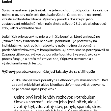
tanieri
Správne nastavený jedálniček nie je len o chudnutí či počítaní kalórií. Ide
najmä o to, aby naše telo dostávalo všetko, čo potrebuje na energiu,
vitalitu a dlhodobé zdravie. Výživový poradca dokáže pri jeho
zostavovaní zohľadniť nielen naše chute a životný štýl, ale aj zdravotný
stav, vek či konkrétne ciele.
Jedálniček pripravený na mieru prináša benefity, ktoré univerzálne
„zdravé“ rady z internetu nedokážu ponúknuť – je postavený na
individuálnych potrebách, rešpektuje naše možnosti a pomáha
predchádzať zdravotným komplikáciám. Aj preto sme sa porozprávali so
Zuzanou Líškovou, výživovou poradkyňou, ktorá vysvetlí, ako celý
proces funguje a prečo má zmysel spojiť úpravu stravovania s
výsledkami krvných testov.
Výživový poradca vám pomôže jesť tak, aby ste sa cítili lepšie
Zuzka, ste výživová poradkyňa s dlhoročnými skúsenosťami. Keď
za vami príde klient alebo klientka s cieľom upraviť stravovanie,
čo je pre vás úplne prvý krok?
Úplne prvý krok je vždy rozhovor. Potrebujem
človeka spoznať – nielen jeho jedálniček, ale aj
životný štýl, zdravotný stav, pohyb, spánok, stres,