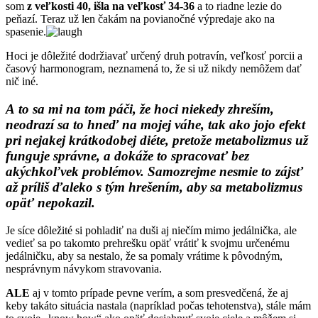
som
z veľkosti 40, išla na veľkosť 34-36
a to riadne lezie do
peňazí. Teraz už len čakám na povianočné výpredaje ako na
spasenie.
Hoci je dôležité dodržiavať určený druh potravín, veľkosť porcii a
časový harmonogram, neznamená to, že si už nikdy nemôžem dať
nič iné.
A to sa mi na tom páči, že hoci niekedy zhreším,
neodrazí sa to hneď na mojej váhe, tak ako jojo efekt
pri nejakej krátkodobej diéte, pretože metabolizmus už
funguje správne, a dokáže to spracovať bez
akýchkoľvek problémov. Samozrejme nesmie to zájsť
až príliš ďaleko s tým hrešením, aby sa metabolizmus
opäť nepokazil.
Je síce dôležité si pohladiť na duši aj niečím mimo jedálnička, ale
vedieť sa po takomto prehrešku opäť vrátiť k svojmu určenému
jedálničku, aby sa nestalo, že sa pomaly vrátime k pôvodným,
nesprávnym návykom stravovania.
ALE
aj v tomto prípade pevne verím, a som presvedčená, že aj
keby takáto situácia nastala (napríklad počas tehotenstva), stále mám