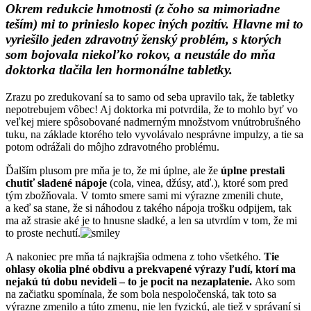
Okrem redukcie hmotnosti (z čoho sa mimoriadne
teším) mi to prinieslo kopec iných pozitív. Hlavne mi to
vyriešilo jeden zdravotný ženský problém, s ktorých
som bojovala niekoľko rokov, a neustále do mňa
doktorka tlačila len hormonálne tabletky.
Zrazu po zredukovaní sa to samo od seba upravilo tak, že tabletky
nepotrebujem vôbec! Aj doktorka mi potvrdila, že to mohlo byť vo
veľkej miere spôsobované nadmerným množstvom vnútrobrušného
tuku, na základe ktorého telo vyvolávalo nesprávne impulzy, a tie sa
potom odrážali do môjho zdravotného problému.
Ďalším plusom pre mňa je to, že mi úplne, ale že
úplne prestali
chutiť sladené nápoje
(cola, vinea, džúsy, atď.), ktoré som pred
tým zbožňovala. V tomto smere sami mi výrazne zmenili chute,
a keď sa stane, že si náhodou z takého nápoja trošku odpijem, tak
ma až strasie aké je to hnusne sladké, a len sa utvrdím v tom, že mi
to proste nechutí.
A nakoniec pre mňa tá najkrajšia odmena z toho všetkého.
Tie
ohlasy okolia plné obdivu a prekvapené výrazy ľudí, ktorí ma
nejakú tú dobu nevideli – to je pocit na nezaplatenie.
Ako som
na začiatku spomínala, že som bola nespoločenská, tak toto sa
výrazne zmenilo a túto zmenu, nie len fyzickú, ale tiež v správaní si