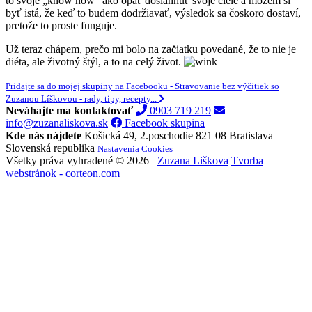
to svoje „know how“ ako opäť dosiahnuť svoje ciele a môžem si
byť istá, že keď to budem dodržiavať, výsledok sa čoskoro dostaví,
pretože to proste funguje.
Už teraz chápem, prečo mi bolo na začiatku povedané, že to nie je
diéta, ale životný štýl, a to na celý život.
Pridajte sa do mojej skupiny na Facebooku - Stravovanie bez výčitiek so
Zuzanou Líškovou - rady, tipy, recepty...
Neváhajte ma kontaktovať
0903 719 219
info@zuzanaliskova.sk
Facebook skupina
Kde nás nájdete
Košická 49, 2.poschodie
821 08 Bratislava
Slovenská republika
Nastavenia Cookies
Všetky práva vyhradené © 2026
Zuzana Liškova
Tvorba
webstránok - corteon.com