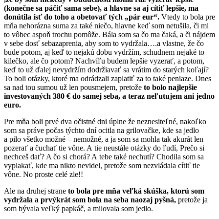
(konečne sa páčiť sama sebe), a hlavne sa aj cítiť lepšie, ma
donútila ísť do toho a obetovať tých „pár eur“.
Vtedy to bola pre
mňa nehorázna suma za také niečo, hlavne keď som netušila, či mi
to vôbec aspoň trochu pomôže. Bála som sa čo ma čaká, a či nájdem
v sebe dosť sebazaprenia, aby som to vydržala….a vlastne, že čo
bude potom, aj keď to nejakú dobu vydržím, schudnem nejaké to
kilečko, ale čo potom? Nachvíľu budem lepšie vyzerať, a potom,
keď to už ďalej nevydržím dodržiavať sa vrátim do starých koľají?
To boli otázky, ktoré ma odrádzali zaplatiť za to také peniaze. Dnes
sa nad tou sumou už len pousmejem, pretože
to bolo najlepšie
investovaných 380 € do samej seba, a teraz neľutujem ani jedno
euro.
Pre mňa boli prvé dva očistné dni úplne že neznesiteľné, nakoľko
som sa práve počas týchto dní ocitla na grilovačke, kde sa jedlo
a pilo všetko možné – nemožné, a ja som sa mohla tak akurát len
pozerať a čuchať tie vône. A tie neustále otázky do ľudí, Prečo si
nechceš dať? A čo si chorá? A tebe také nechutí? Chodila som sa
vyplakať, kde ma nikto nevidel, pretože som nezvládala cítiť tie
vône. No proste celé zle!!
Ale na druhej strane
to bola pre mňa veľká skúška, ktorú som
vydržala a prvýkrát som bola na seba naozaj pyšná,
pretože ja
som bývala veľký papkáč, a milovala som jedlo.