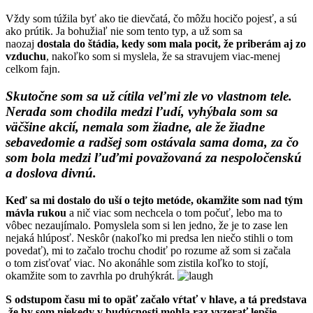
Vždy som túžila byť ako tie dievčatá, čo môžu hocičo pojesť, a sú
ako prútik. Ja bohužiaľ nie som tento typ, a už som sa
naozaj
dostala do štádia, kedy som mala pocit, že priberám aj zo
vzduchu
, nakoľko som si myslela, že sa stravujem viac-menej
celkom fajn.
Skutočne som sa už cítila veľmi zle vo vlastnom tele.
Nerada som chodila medzi ľudí, vyhýbala som sa
väčšine akcií, nemala som žiadne, ale že žiadne
sebavedomie a radšej som ostávala sama doma, za čo
som bola medzi ľuďmi považovaná za nespoločenskú
a doslova divnú.
Keď sa mi dostalo do uší o tejto metóde, okamžite som nad tým
mávla rukou
a nič viac som nechcela o tom počuť, lebo ma to
vôbec nezaujímalo. Pomyslela som si len jedno, že je to zase len
nejaká hlúposť. Neskôr (nakoľko mi predsa len niečo stihli o tom
povedať), mi to začalo trochu chodiť po rozume až som si začala
o tom zisťovať viac. No akonáhle som zistila koľko to stojí,
okamžite som to zavrhla po druhýkrát.
S odstupom času mi to opäť začalo vŕtať v hlave, a tá predstava
,že by som niekedy v budúcnosti mohla raz vyzerať lepšie