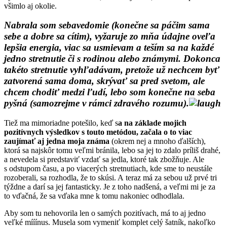
všimlo aj okolie.
Nabrala som sebavedomie (konečne sa páčim sama
sebe a dobre sa cítim), vyžaruje zo mňa údajne oveľa
lepšia energia, viac sa usmievam a teším sa na každé
jedno stretnutie či s rodinou alebo známymi. Dokonca
takéto stretnutie vyhľadávam, pretože už nechcem byť
zatvorená sama doma, skrývať sa pred svetom, ale
chcem chodiť medzi ľudí, lebo som konečne na seba
pyšná (samozrejme v rámci zdravého rozumu).
Tiež ma mimoriadne potešilo, keď s
a na základe mojich
pozitívnych výsledkov s touto metódou, začala o to viac
zaujímať aj jedna moja známa
(okrem nej a mnoho ďalších),
ktorá sa najskôr tomu veľmi bránila, lebo sa jej to zdalo príliš drahé,
a nevedela si predstaviť vzdať sa jedla, ktoré tak zbožňuje. Ale
s odstupom času, a po viacerých stretnutiach, kde sme to neustále
rozoberali, sa rozhodla, že to skúsi. A teraz má za sebou už prvé tri
týždne a darí sa jej fantasticky. Je z toho nadšená, a veľmi mi je za
to vďačná, že sa vďaka mne k tomu nakoniec odhodlala.
Aby som tu nehovorila len o samých pozitívach, má to aj jedno
veľké mííínus. Musela som vymeniť komplet celý šatník, nakoľko