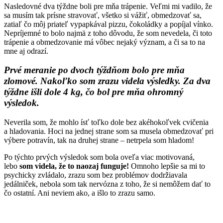
Nasledovné dva týždne boli pre mňa trápenie. Veľmi mi vadilo, že
sa musím tak prísne stravovať, všetko si vážiť, obmedzovať sa,
zatiaľ čo môj priateľ vypapkával pizzu, čokoládky a popíjal vínko.
Nepríjemné to bolo najmä z toho dôvodu, že som nevedela, či toto
trápenie a obmedzovanie má vôbec nejaký význam, a či sa to na
mne aj odrazí.
Prvé meranie po dvoch týždňom bolo pre mňa
zlomové. Nakoľko som zrazu videla výsledky. Za dva
týždne išli dole 4 kg, čo bol pre mňa ohromný
výsledok.
Neverila som, že mohlo ísť toľko dole bez akéhokoľvek cvičenia
a hladovania. Hoci na jednej strane som sa musela obmedzovať pri
výbere potravín, tak na druhej strane – netrpela som hladom!
Po týchto prvých výsledok som bola oveľa viac motivovaná,
lebo
som videla, že to naozaj funguje!
Omnoho lepšie sa mi to
psychicky zvládalo, zrazu som bez problémov dodržiavala
jedálniček, nebola som tak nervózna z toho, že si nemôžem dať to
čo ostatní. Ani neviem ako, a išlo to zrazu samo.