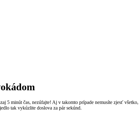
avokádom
zaj 5 minút čas, nezúfajte! Aj v takomto prípade nemusíte zjesť všetk
edlo tak vykúzlite doslova za pár sekúnd.