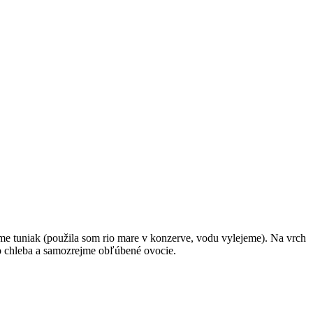
e tuniak (použila som rio mare v konzerve, vodu vylejeme). Na vrch
o chleba a samozrejme obľúbené ovocie.