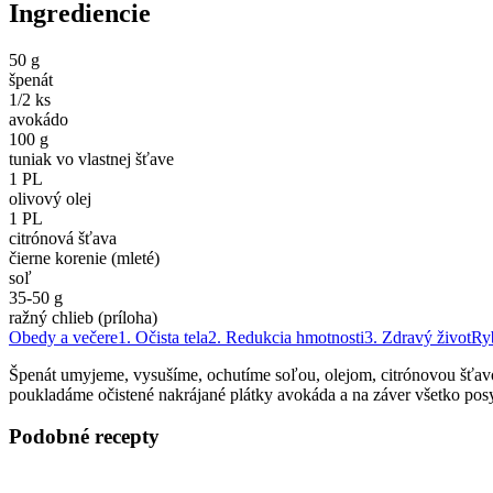
Ingrediencie
50 g
špenát
1/2 ks
avokádo
100 g
tuniak vo vlastnej šťave
1 PL
olivový olej
1 PL
citrónová šťava
čierne korenie (mleté)
soľ
35-50 g
ražný chlieb (príloha)
Obedy a večere
1. Očista tela
2. Redukcia hmotnosti
3. Zdravý život
Ry
Špenát umyjeme, vysušíme, ochutíme soľou, olejom, citrónovou šťavo
poukladáme očistené nakrájané plátky avokáda a na záver všetko po
Podobné recepty