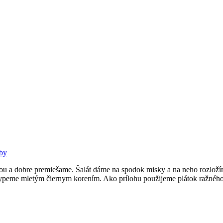
by
u a dobre premiešame. Šalát dáme na spodok misky a na neho rozložím
sypeme mletým čiernym korením. Ako prílohu použijeme plátok ražnéh