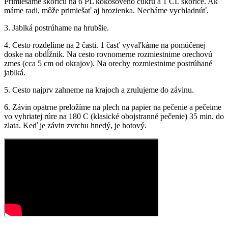
Primiešame škoricu na 6 PL kokosového cukru a 1 ČL škorice. Ak
máme radi, môže primiešať aj hrozienka. Necháme vychladnúť.
3. Jablká postrúhame na hrubšie.
4. Cesto rozdelíme na 2 časti. 1 časť vyvaľkáme na pomúčenej
doske na obdĺžnik. Na cesto rovnomerne rozmiestnime orechovú
zmes (cca 5 cm od okrajov). Na orechy rozmiestnime postrúhané
jablká.
5. Cesto najprv zahneme na krajoch a zrulujeme do závinu.
6. Závin opatrne preložíme na plech na papier na pečenie a pečeime
vo vyhriatej rúre na 180 C (klasické obojstranné pečenie) 35 min. do
zlata. Keď je závin zvrchu hnedý, je hotový.