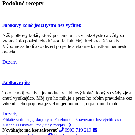
Podobné recepty
Jablkový koláč jedzBystro bez výčitiek
Náš jablkový koláč, ktorý pečieme u nás v jedzBystro a vždy sa
vypredá do posledného kúska. Je ľahučký, krehký a šťavnatý.
Výborne sa hodí ako dezert po jedle alebo medzi jedlom namiesto
ovocia...
Dezerty
Jablkové pité
Toto je môj rýchly a jednoduchý jablkový koláč, ktorý sa vždy zje a
chutí vynikajúco. Môj syn ho miluje a preto ho robím pravidelne cez
víkend. Jeho príprava je veľmi jednoduchá, o pár minút máte...
Dezerty
Pridajte sa do mojej skupiny na Facebooku - Stravovanie bez výčitiek so
Zuzanou Líškovou - rady, tipy, recepty...
Neváhajte ma kontaktovať
0903 719 219