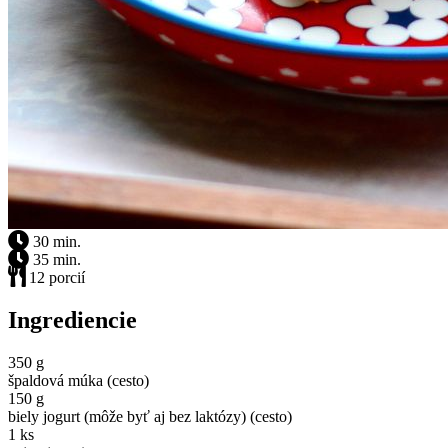
30 min.
35 min.
12 porcií
Ingrediencie
350 g
špaldová múka (cesto)
150 g
biely jogurt (môže byť aj bez laktózy) (cesto)
1 ks