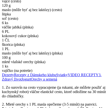
vajce (cesto)
120 g
maslo (môže byť aj bez laktózy) (cesto)
štipka
soľ (cesto)
6 ks
väčšie jablká (plnka)
6 PL
kokosový cukor (plnka)
1 ČL
škorica (plnka)
1 PL
maslo (môže byť aj bez laktózy) (plnka)
100 g
mleté vlašské orechy (plnka)
1 ks
vajíčko (na potretie)
Dezerty
Recepty z Dámskeho klubu
Sviatky
VIDEO RECEPTY
3.
Zdravý život
Jogurt
Orechy a semená
1. Zo surovín na cesto vypracujeme (ja rukami, ale môžete použiť aj
kuchynský robot) vláčne elastické cesto, ktoré odložíme na 30 minút
do chladničky.
2. Mleté orechy s 1 PL masla opečieme (3-5 minút) na panvici.