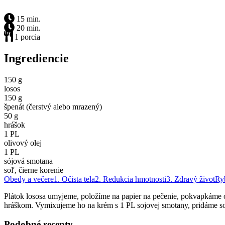
15 min.
20 min.
1 porcia
Ingrediencie
150 g
losos
150 g
špenát (čerstvý alebo mrazený)
50 g
hrášok
1 PL
olivový olej
1 PL
sójová smotana
soľ, čierne korenie
Obedy a večere
1. Očista tela
2. Redukcia hmotnosti
3. Zdravý život
Ry
Plátok lososa umyjeme, položíme na papier na pečenie, pokvapkáme o
hráškom. Vymixujeme ho na krém s 1 PL sojovej smotany, pridáme so
Podobné recepty