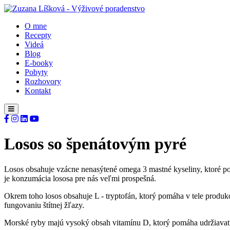
O mne
Recepty
Videá
Blog
E-booky
Pobyty
Rozhovory
Kontakt
Losos so špenátovým pyré
Losos obsahuje vzácne nenasýtené omega 3 mastné kyseliny, ktoré pom
je konzumácia lososa pre nás veľmi prospešná.
Okrem toho losos obsahuje L - tryptofán, ktorý pomáha v tele produ
fungovaniu štítnej žľazy.
Morské ryby majú vysoký obsah vitamínu D, ktorý pomáha udržiavať si