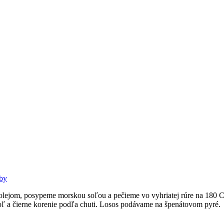
by
lejom, posypeme morskou soľou a pečieme vo vyhriatej rúre na 180 C p
ľ a čierne korenie podľa chuti. Losos podávame na špenátovom pyré.