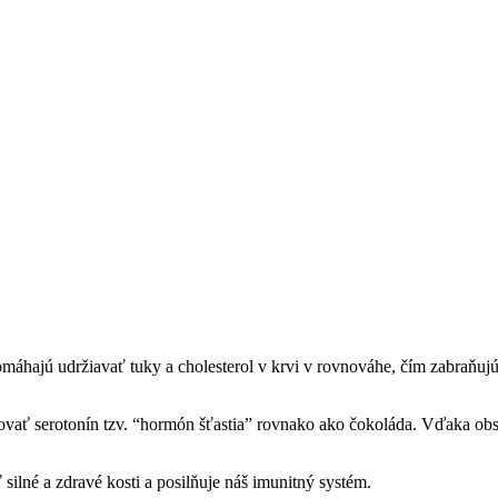
áhajú udržiavať tuky a cholesterol v krvi v rovnováhe, čím zabraňujú 
kovať serotonín tzv. “hormón šťastia” rovnako ako čokoláda. Vďaka ob
lné a zdravé kosti a posilňuje náš imunitný systém.