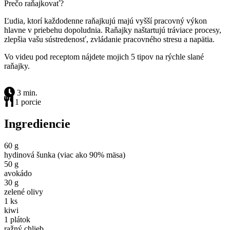
Prečo raňajkovať?
Ľudia, ktorí každodenne raňajkujú majú vyšší pracovný výkon
hlavne v priebehu dopoludnia. Raňajky naštartujú tráviace procesy,
zlepšia vašu sústredenosť, zvládanie pracovného stresu a napätia.
Vo videu pod receptom nájdete mojich 5 tipov na rýchle slané
raňajky.
3 min.
1 porcie
Ingrediencie
60 g
hydinová šunka (viac ako 90% mäsa)
50 g
avokádo
30 g
zelené olivy
1 ks
kiwi
1 plátok
ražný chlieb