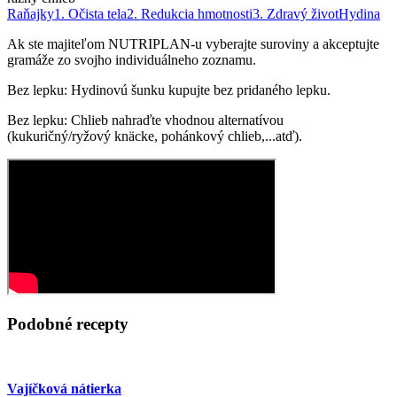
Raňajky
1. Očista tela
2. Redukcia hmotnosti
3. Zdravý život
Hydina
Ak ste majiteľom NUTRIPLAN-u vyberajte suroviny a akceptujte
gramáže zo svojho individuálneho zoznamu.
Bez lepku: Hydinovú šunku kupujte bez pridaného lepku.
Bez lepku: Chlieb nahraďte vhodnou alternatívou
(kukuričný/ryžový knäcke, pohánkový chlieb,...atď).
Podobné recepty
Vajíčková nátierka