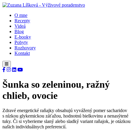
O mne
Recepty
Videá
Blog
E-booky
Pobyty
Rozhovory
Kontakt
Šunka so zeleninou, ražný
chlieb, ovocie
Zdravé energetické raňajky obsahujú vyvážený pomer sacharidov
s nízkou glykemickou záťažou, hodnotnú bielkovinu a nenasýtené
tuky. Či si vyberieme slaný alebo sladký variant raňajok, je otázkou
našich individuálnych preferencií.