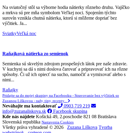
Na sviatočný stôl sa výborne hodia nátierky rôzneho druhu. Vajíčko
a mrkva sú pre mňa symbolom Veľkej noci. Spojením týchto
surovín vznikla chutná nátierka, ktorú si môžeme dopriať bez
výčitiek. Ja...
Sviatky
Veľká noc
Raňajková nátierka zo semienok
Semienka sú skvelým zdrojom prospešných látok pre naše zdravie.
V kuchyni sa dá s nimi doslova čarovať a pripravovať ich na rôzne
spôsoby. Či už ich opiecť na sucho, namočiť a vymixovať alebo s
nimi...
Raňajky
Pridajte sa do mojej skupiny na Facebooku - Stravovanie bez výčitiek so
Zuzanou Líškovou - rady, tipy, recepty...
Neváhajte ma kontaktovať
0903 719 219
info@zuzanaliskova.sk
Facebook skupina
Kde nás nájdete
Košická 49, 2.poschodie
821 08 Bratislava
Slovenská republika
Nastavenia Cookies
Všetky práva vyhradené © 2026
Zuzana Liškova
Tvorba
webstránok - corteon.com