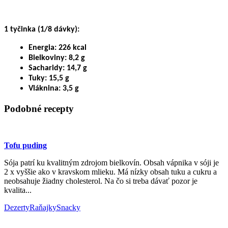
1 tyčinka (1/8 dávky):
Energia:
226 kcal
Bielkoviny:
8,2 g
Sacharidy:
14,7 g
Tuky:
15,5 g
Vláknina:
3,5 g
Podobné recepty
Tofu puding
Sója patrí ku kvalitným zdrojom bielkovín. Obsah vápnika v sóji je
2 x vyššie ako v kravskom mlieku. Má nízky obsah tuku a cukru a
neobsahuje žiadny cholesterol. Na čo si treba dávať pozor je
kvalita...
Dezerty
Raňajky
Snacky