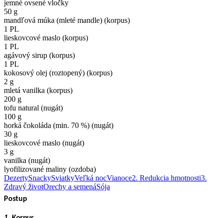
jemné ovsené vločky
50 g
mandľová múka (mleté mandle) (korpus)
1 PL
lieskovcové maslo (korpus)
1 PL
agávový sirup (korpus)
1 PL
kokosový olej (roztopený) (korpus)
2 g
mletá vanilka (korpus)
200 g
tofu natural (nugát)
100 g
horká čokoláda (min. 70 %) (nugát)
30 g
lieskovcové maslo (nugát)
3 g
vanilka (nugát)
lyofilizované maliny (ozdoba)
Dezerty
Snacky
Sviatky
Veľká noc
Vianoce
2. Redukcia hmotnosti
3.
Zdravý život
Orechy a semená
Sója
Postup