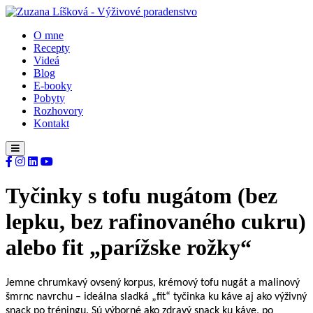
O mne
Recepty
Videá
Blog
E-booky
Pobyty
Rozhovory
Kontakt
Tyčinky s tofu nugátom (bez
lepku, bez rafinovaného cukru)
alebo fit „parížske rožky“
Jemne chrumkavý ovsený korpus, krémový tofu nugát a malinový
šmrnc navrchu – ideálna sladká „fit“ tyčinka ku káve aj ako výživný
snack po tréningu. Sú výborné ako zdravý snack ku káve, po