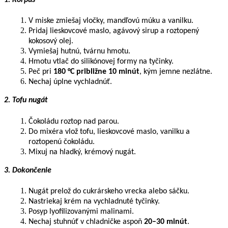
1️. Korpus
V miske zmiešaj vločky, mandľovú múku a vanilku.
Pridaj lieskovcové maslo, agávový sirup a roztopený
kokosový olej.
Vymiešaj hutnú, tvárnu hmotu.
Hmotu vtlač do silikónovej formy na tyčinky.
Peč pri
180 °C približne 10 minút
, kým jemne nezlátne.
Nechaj úplne vychladnúť.
2️. Tofu nugát
Čokoládu roztop nad parou.
Do mixéra vlož tofu, lieskovcové maslo, vanilku a
roztopenú čokoládu.
Mixuj na hladký, krémový nugát.
3️. Dokončenie
Nugát prelož do cukrárskeho vrecka alebo sáčku.
Nastriekaj krém na vychladnuté tyčinky.
Posyp lyofilizovanými malinami.
Nechaj stuhnúť v chladničke aspoň
20–30 minút
.