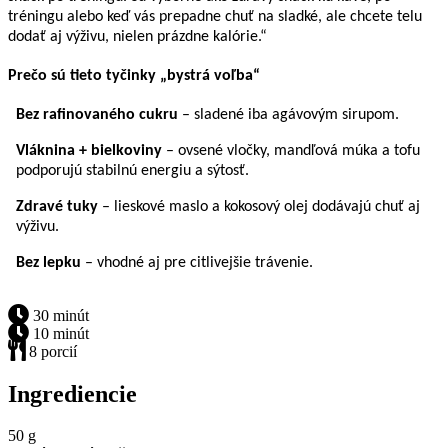
tréningu alebo keď vás prepadne chuť na sladké, ale chcete telu
dodať aj výživu, nielen prázdne kalórie.“
Prečo sú tieto tyčinky „bystrá voľba“
Bez rafinovaného cukru
– sladené iba agávovým sirupom.
Vláknina + bielkoviny
– ovsené vločky, mandľová múka a tofu
podporujú stabilnú energiu a sýtosť.
Zdravé tuky
– lieskové maslo a kokosový olej dodávajú chuť aj
výživu.
Bez lepku
– vhodné aj pre citlivejšie trávenie.
30 minút
10 minút
8 porcií
Ingrediencie
50 g