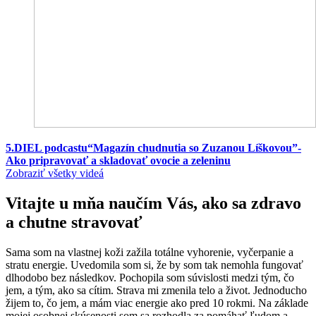
5.DIEL podcastu“Magazín chudnutia so Zuzanou Líškovou”-
Ako pripravovať a skladovať ovocie a zeleninu
Zobraziť všetky videá
Vitajte u mňa naučím Vás, ako sa zdravo
a chutne stravovať
Sama som na vlastnej koži zažila totálne vyhorenie, vyčerpanie a
stratu energie. Uvedomila som si, že by som tak nemohla fungovať
dlhodobo bez následkov. Pochopila som súvislosti medzi tým, čo
jem, a tým, ako sa cítim. Strava mi zmenila telo a život. Jednoducho
žijem to, čo jem, a mám viac energie ako pred 10 rokmi. Na základe
mojej osobnej skúsenosti som sa rozhodla za pomáhať ľudom a