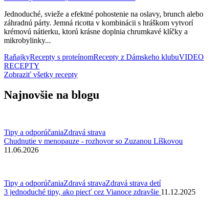
Jednoduché, svieže a efektné pohostenie na oslavy, brunch alebo
záhradnú párty. Jemná ricotta v kombinácii s hráškom vytvorí
krémovú nátierku, ktorú krásne doplnia chrumkavé klíčky a
mikrobylinky...
Raňajky
Recepty s proteínom
Recepty z Dámskeho klubu
VIDEO
RECEPTY
Zobraziť všetky recepty
Najnovšie na blogu
Tipy a odporúčania
Zdravá strava
Chudnutie v menopauze - rozhovor so Zuzanou Líškovou
11.06.2026
Tipy a odporúčania
Zdravá strava
Zdravá strava detí
3 jednoduché tipy, ako piecť cez Vianoce zdravšie
11.12.2025