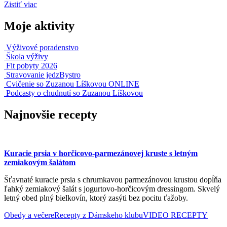
Zistiť viac
Moje aktivity
Výživové poradenstvo
Škola výživy
Fit pobyty 2026
Stravovanie jedzBystro
Cvičenie so Zuzanou Líškovou ONLINE
Podcasty o chudnutí so Zuzanou Líškovou
Najnovšie recepty
Kuracie prsia v horčicovo-parmezánovej kruste s letným
zemiakovým šalátom
Šťavnaté kuracie prsia s chrumkavou parmezánovou krustou dopĺňa
ľahký zemiakový šalát s jogurtovo-horčicovým dressingom. Skvelý
letný obed plný bielkovín, ktorý zasýti bez pocitu ťažoby.
Obedy a večere
Recepty z Dámskeho klubu
VIDEO RECEPTY