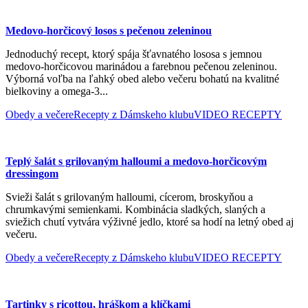
Medovo-horčicový losos s pečenou zeleninou
Jednoduchý recept, ktorý spája šťavnatého lososa s jemnou
medovo-horčicovou marinádou a farebnou pečenou zeleninou.
Výborná voľba na ľahký obed alebo večeru bohatú na kvalitné
bielkoviny a omega-3...
Obedy a večere
Recepty z Dámskeho klubu
VIDEO RECEPTY
Teplý šalát s grilovaným halloumi a medovo-horčicovým
dressingom
Svieži šalát s grilovaným halloumi, cícerom, broskyňou a
chrumkavými semienkami. Kombinácia sladkých, slaných a
sviežich chutí vytvára výživné jedlo, ktoré sa hodí na letný obed aj
večeru.
Obedy a večere
Recepty z Dámskeho klubu
VIDEO RECEPTY
Tartinky s ricottou, hráškom a klíčkami