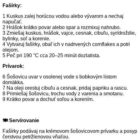
Fašírky:
1️ Kuskus zalej horúcou vodou alebo vývarom a nechaj
napučať.
2
Hrášok krátko povar alebo spar a rozmixuj nahrubo.
3️
Zmiešaj kuskus, hrášok, vajce, cesnak, cibuľu, syr/droždie,
bylinky, soľ a korenie.
4️
Vytvaruj fašírky, obaľ ich v nadrvených cornflakes a potri
olejom.
5️
Peč pri 190 °C cca 20–25 minút dozlatista.
Prívarok:
6️ Šošovicu uvar v osolenej vode s bobkovým listom
domäkka.
7️ Na oleji orestuj cibuľu a cesnak, pridaj papriku a rascu.
8️ Primiešaj šošovicu, trochu vody z varenia a smotanu.
9️ Krátko povar a dochuť soľou a korením.
🍽
Servírovanie
Fašírky podávaj na krémovom šošovicovom prívarku a posyp
čerstvou petržlenovou vňaťou.