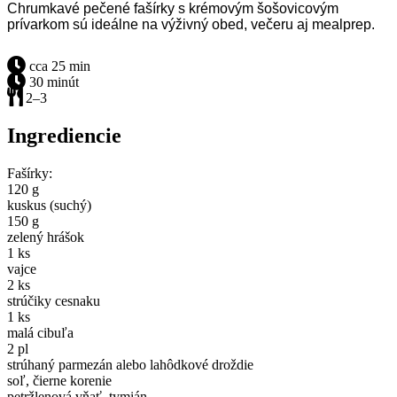
Chrumkavé pečené fašírky s krémovým šošovicovým
prívarkom sú ideálne na výživný obed, večeru aj mealprep.
cca 25 min
30 minút
2–3
Ingrediencie
Fašírky:
120 g
kuskus (suchý)
150 g
zelený hrášok
1 ks
vajce
2 ks
strúčiky cesnaku
1 ks
malá cibuľa
2 pl
strúhaný parmezán alebo lahôdkové droždie
soľ, čierne korenie
petržlenová vňať, tymián