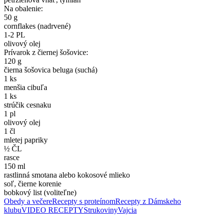
Na obalenie:
50 g
cornflakes (nadrvené)
1-2 PL
olivový olej
Prívarok z čiernej šošovice:
120 g
čierna šošovica beluga (suchá)
1 ks
menšia cibuľa
1 ks
strúčik cesnaku
1 pl
olivový olej
1 čl
mletej papriky
½ ČL
rasce
150 ml
rastlinná smotana alebo kokosové mlieko
soľ, čierne korenie
bobkový list (voliteľne)
Obedy a večere
Recepty s proteínom
Recepty z Dámskeho
klubu
VIDEO RECEPTY
Strukoviny
Vajcia