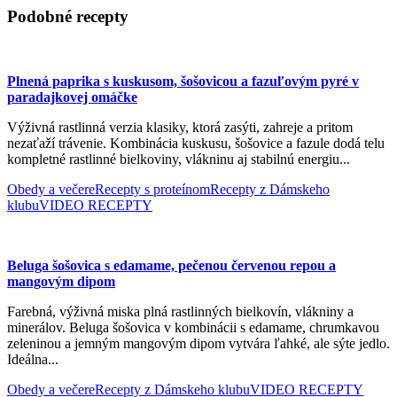
Podobné recepty
Plnená paprika s kuskusom, šošovicou a fazuľovým pyré v
paradajkovej omáčke
Výživná rastlinná verzia klasiky, ktorá zasýti, zahreje a pritom
nezaťaží trávenie. Kombinácia kuskusu, šošovice a fazule dodá telu
kompletné rastlinné bielkoviny, vlákninu aj stabilnú energiu...
Obedy a večere
Recepty s proteínom
Recepty z Dámskeho
klubu
VIDEO RECEPTY
Beluga šošovica s edamame, pečenou červenou repou a
mangovým dipom
Farebná, výživná miska plná rastlinných bielkovín, vlákniny a
minerálov. Beluga šošovica v kombinácii s edamame, chrumkavou
zeleninou a jemným mangovým dipom vytvára ľahké, ale sýte jedlo.
Ideálna...
Obedy a večere
Recepty z Dámskeho klubu
VIDEO RECEPTY