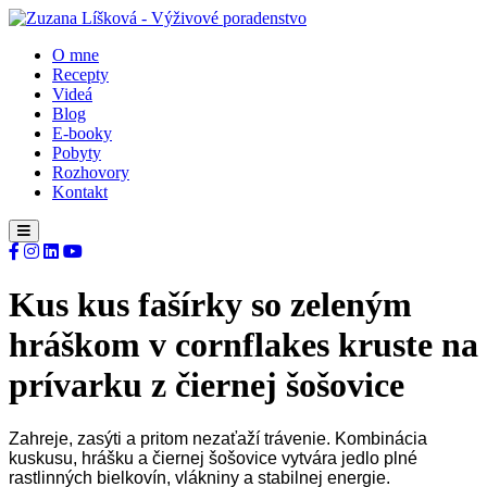
O mne
Recepty
Videá
Blog
E-booky
Pobyty
Rozhovory
Kontakt
Kus kus fašírky so zeleným
hráškom v cornflakes kruste na
prívarku z čiernej šošovice
Zahreje, zasýti a pritom nezaťaží trávenie. Kombinácia
kuskusu, hrášku a čiernej šošovice vytvára jedlo plné
rastlinných bielkovín, vlákniny a stabilnej energie.