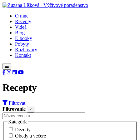
O mne
Recepty
Videá
Blog
E-booky
Pobyty
Rozhovory
Kontakt
Recepty
Filtrovať
Filtrovanie
×
Kategória
Dezerty
Obedy a večere