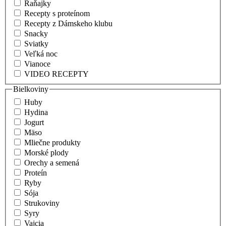
Raňajky
Recepty s proteínom
Recepty z Dámskeho klubu
Snacky
Sviatky
Veľká noc
Vianoce
VIDEO RECEPTY
Bielkoviny
Huby
Hydina
Jogurt
Mäso
Mliečne produkty
Morské plody
Orechy a semená
Proteín
Ryby
Sója
Strukoviny
Syry
Vajcia