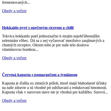
fermentovaných...
Obedy a večere
Hokkaido pyré s opečeným cícerom a chilli
Tekvica hokkaido patrí jednoznačne k mojim najobľúbenejším
zeleninám vôbec. Dá sa z nej vyčarovať množstvo zaujímavých a
chutných receptov. Okrem toho je pre naše telo doslova
vitamínovou bombou...
Obedy a večere
Červená kapusta s pomarančom a tymiánom
Kapusta je ďalšia zo zimných príloh, ktoré majú blahodarné účinky
na naše zdravie a sú vhodné pri udržiavaní a redukovaní hmotnosti.
Kapusta však v surovom stave nie je vhodná pre každého. Surová...
Obedy a večere