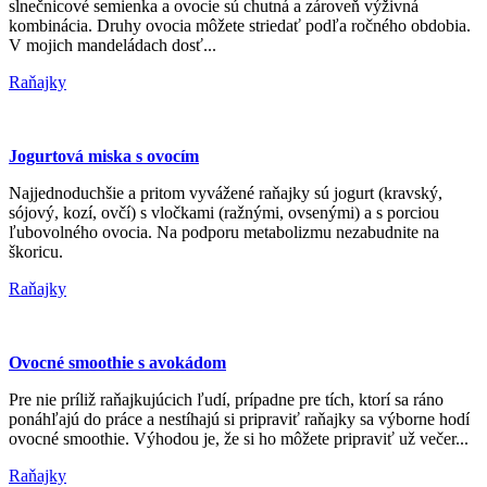
slnečnicové semienka a ovocie sú chutná a zároveň výživná
kombinácia. Druhy ovocia môžete striedať podľa ročného obdobia.
V mojich mandeládach dosť...
Raňajky
Jogurtová miska s ovocím
Najjednoduchšie a pritom vyvážené raňajky sú jogurt (kravský,
sójový, kozí, ovčí) s vločkami (ražnými, ovsenými) a s porciou
ľubovolného ovocia. Na podporu metabolizmu nezabudnite na
škoricu.
Raňajky
Ovocné smoothie s avokádom
Pre nie príliž raňajkujúcich ľudí, prípadne pre tích, ktorí sa ráno
ponáhľajú do práce a nestíhajú si pripraviť raňajky sa výborne hodí
ovocné smoothie. Výhodou je, že si ho môžete pripraviť už večer...
Raňajky