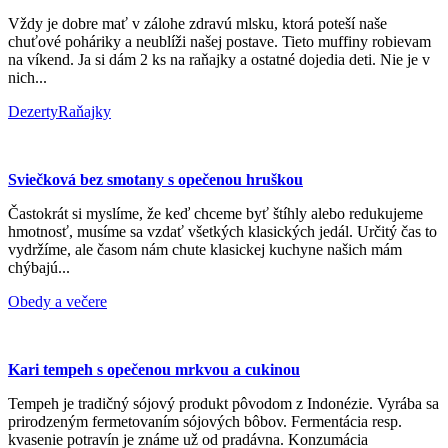
Vždy je dobre mať v zálohe zdravú mlsku, ktorá poteší naše
chuťové poháriky a neublíži našej postave. Tieto muffiny robievam
na víkend. Ja si dám 2 ks na raňajky a ostatné dojedia deti. Nie je v
nich...
Dezerty
Raňajky
Sviečková bez smotany s opečenou hruškou
Častokrát si myslíme, že keď chceme byť štíhly alebo redukujeme
hmotnosť, musíme sa vzdať všetkých klasických jedál. Určitý čas to
vydržíme, ale časom nám chute klasickej kuchyne našich mám
chýbajú...
Obedy a večere
Kari tempeh s opečenou mrkvou a cukinou
Tempeh je tradičný sójový produkt pôvodom z Indonézie. Vyrába sa
prirodzeným fermetovaním sójových bôbov. Fermentácia resp.
kvasenie potravín je známe už od pradávna. Konzumácia