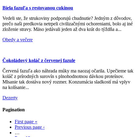
Biela fazuľa s restovanou cukinou
Vedeli ste, že strukoviny podporujú chudnutie? Jedným z dôvodov,
prečo naši predkovia netrpeli civilizačnými ochoreniami, bolo aj iné
zloženie stravy. Mäso jedávali jeden až dva krát do týždňa a...
Obedy a večere
Čokoládový koláč z červenej fazule
Červená fazuľa ako náhrada múky ma naozaj očarila. Upečieme tak
koláč z prírodných surovín s plnohodnotnou dávkou proteínov.
Mlsanie tak dostáva nový rozmer. Konzumácia sladkostí má vplyv
na kolísanie...
Dezerty
Pagination
First page
«
Previous page
‹
…