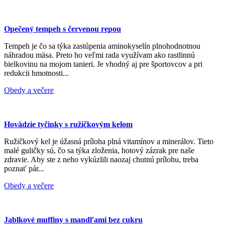
Opečený tempeh s červenou repou
Tempeh je čo sa týka zastúpenia aminokyselín plnohodnotnou
náhradou mäsa. Preto ho veľmi rada využívam ako rastlinnú
bielkovinu na mojom tanieri. Je vhodný aj pre športovcov a pri
redukcii hmotnosti...
Obedy a večere
Hovädzie tyčinky s ružičkovým kelom
Ružičkový kel je úžasná príloha plná vitamínov a minerálov. Tieto
malé guličky sú, čo sa týka zloženia, hotový zázrak pre naše
zdravie. Aby ste z neho vykúzlili naozaj chutnú prílohu, treba
poznať pár...
Obedy a večere
Jablkové muffiny s mandľami bez cukru