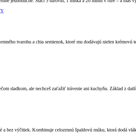
ne jednoduché. Stačí 5 surovín, 1 miska a 20 minút v rúre – a máš výži
TY
emného tvarohu a chia semienok, ktoré mu dodávajú nielen krémovú te
ečom sladkom, ale nechceš zaťažiť trávenie ani kuchyňu. Základ z datlí
é a bez výčitiek. Kombinuje celozrnnú špaldovú múku, ktorá dodá vlák