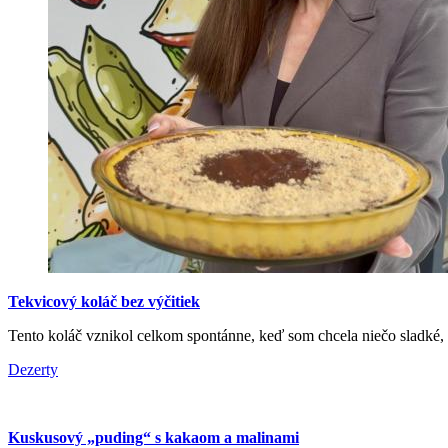
Tekvicový koláč bez výčitiek
Tento koláč vznikol celkom spontánne, keď som chcela niečo sladké, a
Dezerty
Kuskusový „puding“ s kakaom a malinami