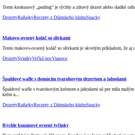
Tento kuskusový „puding“ je rýchly a zdravý dezert alebo sladké raň
Dezerty
Raňajky
Recepty z Dámskeho klubu
Snacky
Makovo-ovsený koláč so slivkami
Tento makovo-ovsený koláč so slivkami je skvelým príkladom, že aj 
Dezerty
Sviatky
Veľká noc
Vianoce
Špaldové wafle s domácim tvarohovým dezertom a jahodami
Špaldové wafle s tvarohovým krémom a jahodami sú pre mňa malým ri
krém a...
Dezerty
Raňajky
Recepty z Dámskeho klubu
Snacky
Rýchle banánové ovsené tyčinky