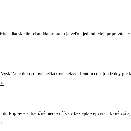
cké talianske tiramisu. Na prípravu je veľmi jednoduchý, pripravíte ho 
skúšajte tieto zdravé pečiatkové keksy! Tento recept je ideálny pre k
TY
i! Pripravte si tradičné medovníčky v bezlepkovej verzii, ktoré voňa
TY