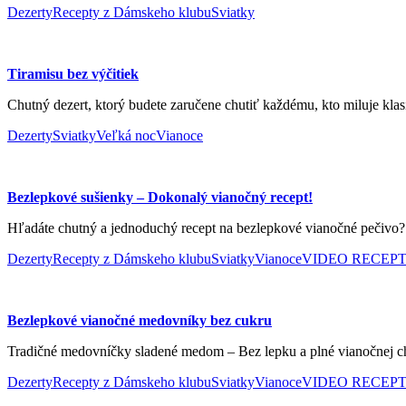
Dezerty
Recepty z Dámskeho klubu
Sviatky
Tiramisu bez výčitiek
Chutný dezert, ktorý budete zaručene chutiť každému, kto miluje klasi
Dezerty
Sviatky
Veľká noc
Vianoce
Bezlepkové sušienky – Dokonalý vianočný recept!
Hľadáte chutný a jednoduchý recept na bezlepkové vianočné pečivo? Vy
Dezerty
Recepty z Dámskeho klubu
Sviatky
Vianoce
VIDEO RECEP
Bezlepkové vianočné medovníky bez cukru
Tradičné medovníčky sladené medom – Bez lepku a plné vianočnej chut
Dezerty
Recepty z Dámskeho klubu
Sviatky
Vianoce
VIDEO RECEP