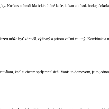
ajky. Kuskus nahradí klasické obilné kaše, kakao a kúsok horkej čokol
dezert môže byť zdravší, výživný a pritom veľmi chutný. Kombinácia ma
tuálom, keď si chcem spríjemniť deň. Vonia to domovom, je to jednod