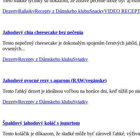
Tieto mäkké tyčinky sú dôkazom, že zdravé pečenie môže byť aj extrém
Dezerty
Raňajky
Recepty z Dámskeho klubu
Snacky
VIDEO RECEP
Jahodový chia cheesecake bez pečenia
Tento nepečený cheesecake je dokonalým spojením čerstvých jahôd, j
ovsených...
Dezerty
Recepty z Dámskeho klubu
Sviatky
Jahodové ovocné rezy s agarom (RAW/vegánske)
Tento ľahký dezert je ideálnou voľbou na horúce dni, keď túžiš po ni
Dezerty
Recepty z Dámskeho klubu
Sviatky
Špaldový jahodový koláč s jogurtom
Tento koláčik je dôkazom, že sladké môže byť zároveň ľahké, výživn