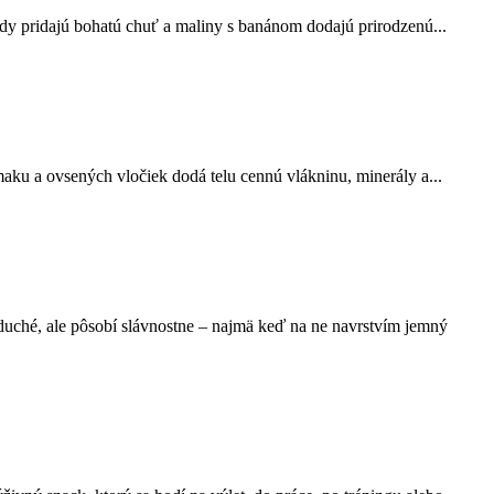
ády pridajú bohatú chuť a maliny s banánom dodajú prirodzenú...
ku a ovsených vločiek dodá telu cennú vlákninu, minerály a...
uché, ale pôsobí slávnostne – najmä keď na ne navrstvím jemný