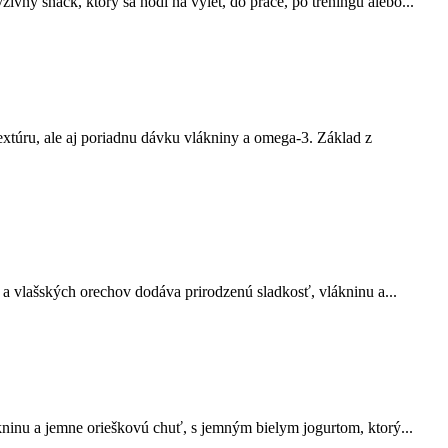
vný snack, ktorý sa hodí na výlet, do práce, po tréningu alebo...
xtúru, ale aj poriadnu dávku vlákniny a omega-3. Základ z
 a vlašských orechov dodáva prirodzenú sladkosť, vlákninu a...
ninu a jemne orieškovú chuť, s jemným bielym jogurtom, ktorý...